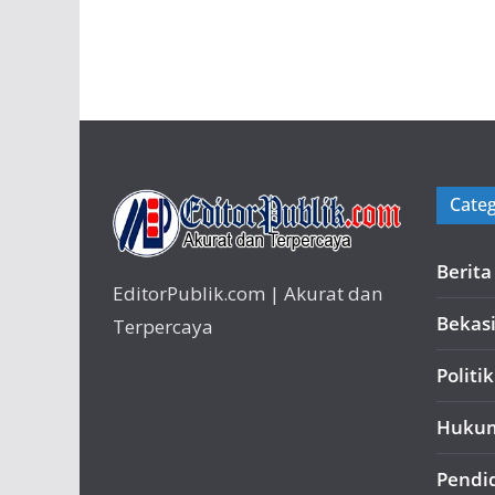
Categ
Berit
EditorPublik.com | Akurat dan
Bekas
Terpercaya
Politik
Huku
Pendi