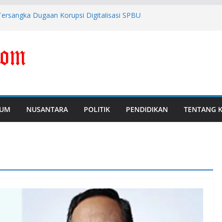
ersangka Dugaan Korupsi Digitalisasi SPBU
Tipis Antara Kritik dengan Provokasi
M, Polda Banten Naikkan Perkara ke Tahap
 Febrie Adriansyah Diborgol dan Berompi
i Perkuat Pengawasan dan Pencegahan
UM
NUSANTARA
POLITIK
PENDIDIKAN
TENTANG 