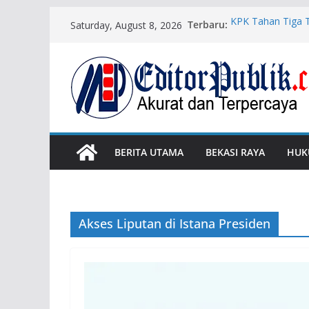
Skip
Terbaru:
KPK Tahan Tiga T
Saturday, August 8, 2026
to
Pertamina
UU ITE dan Batas 
content
Kasus Cek PT RG
Penyidikan
Mantan Jampidsus
Tahanan
Wali Kota Bekas
Risiko Korupsi
BERITA UTAMA
BEKASI RAYA
HUK
Akses Liputan di Istana Presiden