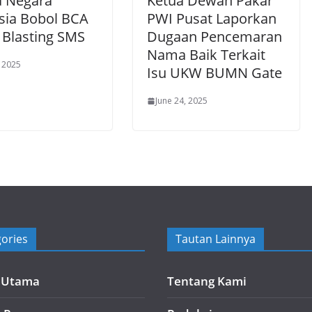
 Negara
Ketua Dewan Pakar
sia Bobol BCA
PWI Pusat Laporkan
 Blasting SMS
Dugaan Pencemaran
Nama Baik Terkait
, 2025
Isu UKW BUMN Gate
June 24, 2025
ories
Tautan Lainnya
a Utama
Tentang Kami