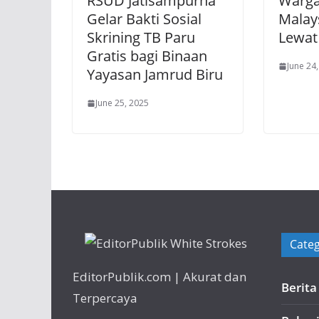
RSUD Jatisampurna
Warga
Gelar Bakti Sosial
Malay
Skrining TB Paru
Lewat
Gratis bagi Binaan
June 24
Yayasan Jamrud Biru
June 25, 2025
Categ
EditorPublik.com | Akurat dan
Berit
Terpercaya