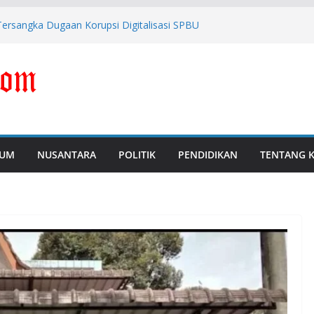
ersangka Dugaan Korupsi Digitalisasi SPBU
Tipis Antara Kritik dengan Provokasi
M, Polda Banten Naikkan Perkara ke Tahap
 Febrie Adriansyah Diborgol dan Berompi
i Perkuat Pengawasan dan Pencegahan
UM
NUSANTARA
POLITIK
PENDIDIKAN
TENTANG 