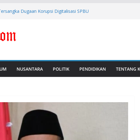
ersangka Dugaan Korupsi Digitalisasi SPBU
Tipis Antara Kritik dengan Provokasi
M, Polda Banten Naikkan Perkara ke Tahap
 Febrie Adriansyah Diborgol dan Berompi
i Perkuat Pengawasan dan Pencegahan
UM
NUSANTARA
POLITIK
PENDIDIKAN
TENTANG 