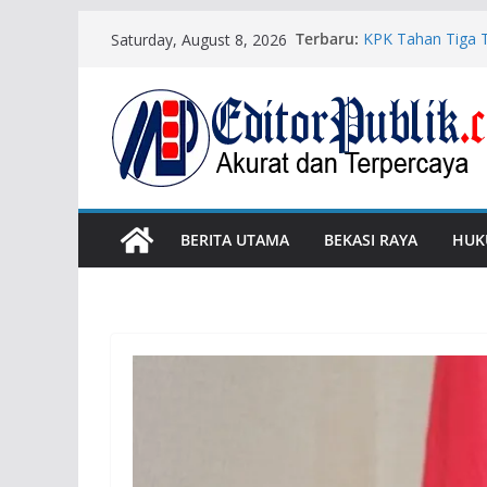
Skip
Terbaru:
KPK Tahan Tiga T
Saturday, August 8, 2026
to
Pertamina
UU ITE dan Batas 
content
Kasus Cek PT RG
Penyidikan
Mantan Jampidsus
Tahanan
Wali Kota Bekas
Risiko Korupsi
BERITA UTAMA
BEKASI RAYA
HUK