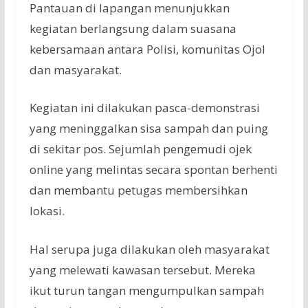
Pantauan
di
lapangan
menunjukkan
kegiatan
berlangsung
dalam
suasana
kebersamaan
antara
Polisi,
komunitas
Ojol
dan
masyarakat
.
Kegiatan
ini
dilakukan
pasca-demonstrasi
yang
meninggalkan
sisa
sampah
dan
puing
di
sekitar
pos.
Sejumlah
pengemudi
ojek
online yang
melintas
secara
spontan
berhenti
dan
membantu
petugas
membersihkan
lokasi
.
Hal
serupa
juga
dilakukan
oleh
masyarakat
yang
melewati
kawasan
tersebut
.
Mereka
ikut
turun
tangan
mengumpulkan
sampah