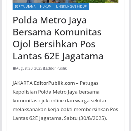
BERITA UTAMA
HUKUM
LINGKUNGAN HIDUP
Polda Metro Jaya
Bersama Komunitas
Ojol Bersihkan Pos
Lantas 62E Jagatama
August 30, 2025
Editor Publik
JAKARTA
EditorPublik.com
–
Petugas
Kepolisian
Polda
Metro Jaya
bersama
komunitas
ojek online dan
warga
sekitar
melaksanakan
kerja
bakti
membersihkan
Pos
Lantas
62E
Jagatama
,
Sabtu
(30/8/2025).