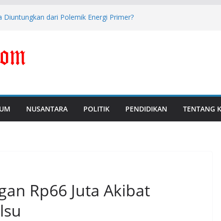
 Diuntungkan dari Polemik Energi Primer?
i Perkuat Pengawasan dan Pencegahan
Tersangka Dugaan Korupsi Digitalisasi SPBU
i Libatkan Masyarakat dalam Sosialisasi
 Jabar Tantan Sulthon Tawarkan Lima
s
UM
NUSANTARA
POLITIK
PENDIDIKAN
TENTANG 
gan Rp66 Juta Akibat
alsu