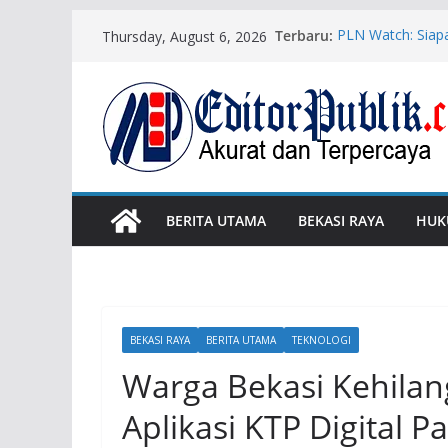
Skip
Terbaru:
PLN Watch: Siapa
Thursday, August 6, 2026
to
Wali Kota Bekas
Risiko Korupsi
content
KPK Tahan Tiga 
Pertamina
DPRD Kota Bekas
Raperda
Calon Ketua PWI
Program Priorita
BERITA UTAMA
BEKASI RAYA
HUK
BEKASI RAYA
BERITA UTAMA
TEKNOLOGI
Warga Bekasi Kehilan
Aplikasi KTP Digital P