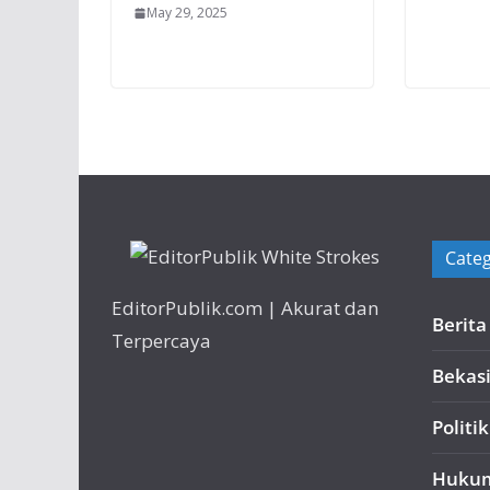
May 29, 2025
Categ
EditorPublik.com | Akurat dan
Berit
Terpercaya
Bekas
Politik
Huku