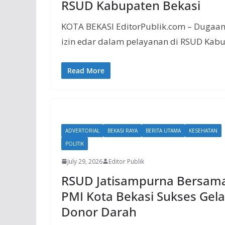
RSUD Kabupaten Bekasi
KOTA BEKASI EditorPublik.com – Dugaan
izin edar dalam pelayanan di RSUD Kab
Read More
ADVERTORIAL
BEKASI RAYA
BERITA UTAMA
KESEHATAN
POLITIK
July 29, 2026
Editor Publik
RSUD Jatisampurna Bersam
PMI Kota Bekasi Sukses Gela
Donor Darah