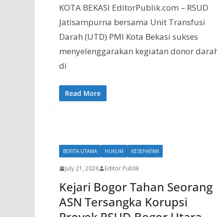
KOTA BEKASI EditorPublik.com – RSUD
Jatisampurna bersama Unit Transfusi
Darah (UTD) PMI Kota Bekasi sukses
menyelenggarakan kegiatan donor dara
di
Read More
BERITA UTAMA
HUKUM
KESEHATAN
July 21, 2026
Editor Publik
Kejari Bogor Tahan Seorang
ASN Tersangka Korupsi
Proyek RSUD Bogor Utara