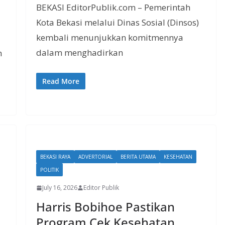
BEKASI EditorPublik.com – Pemerintah
Kota Bekasi melalui Dinas Sosial (Dinsos)
kembali menunjukkan komitmennya
dalam menghadirkan
h
Read More
BEKASI RAYA
ADVERTORIAL
BERITA UTAMA
KESEHATAN
POLITIK
July 16, 2026
Editor Publik
Harris Bobihoe Pastikan
Program Cek Kesehatan