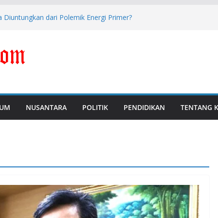
 Diuntungkan dari Polemik Energi Primer?
i Perkuat Pengawasan dan Pencegahan
Tersangka Dugaan Korupsi Digitalisasi SPBU
i Libatkan Masyarakat dalam Sosialisasi
 Jabar Tantan Sulthon Tawarkan Lima
s
UM
NUSANTARA
POLITIK
PENDIDIKAN
TENTANG 