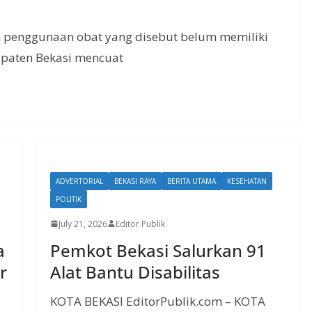
 penggunaan obat yang disebut belum memiliki
upaten Bekasi mencuat
ADVERTORIAL
BEKASI RAYA
BERITA UTAMA
KESEHATAN
POLITIK
July 21, 2026
Editor Publik
a
Pemkot Bekasi Salurkan 91
r
Alat Bantu Disabilitas
KOTA BEKASI EditorPublik.com – KOTA