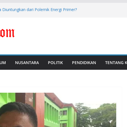
 Diuntungkan dari Polemik Energi Primer?
i Perkuat Pengawasan dan Pencegahan
Tersangka Dugaan Korupsi Digitalisasi SPBU
i Libatkan Masyarakat dalam Sosialisasi
 Jabar Tantan Sulthon Tawarkan Lima
s
UM
NUSANTARA
POLITIK
PENDIDIKAN
TENTANG 