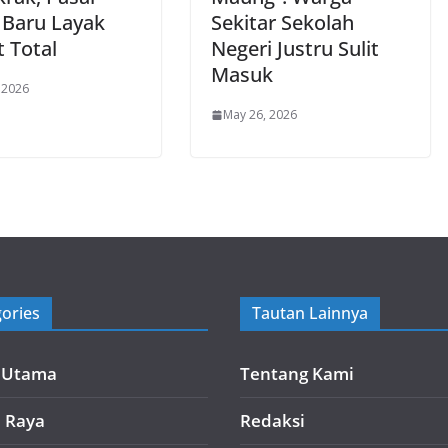
 Baru Layak
Sekitar Sekolah
 Total
Negeri Justru Sulit
Masuk
 2026
May 26, 2026
ories
Tautan Lainnya
a Utama
Tentang Kami
i Raya
Redaksi