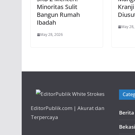
Minoritas Sulit
Kranji
Bangun Rumah
Diusut
Ibadah
May 28,
May 28, 2026
Categ
EditorPublik.com | Akurat dan
Berit
Terpercaya
Bekas