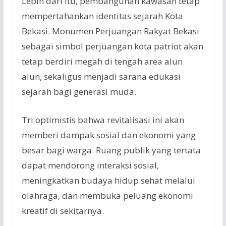
Lebih
dari
itu
,
pembangunan
kawasan
tetap
mempertahankan
identitas
sejarah
Kota
Bekasi.
Monumen
Perjuangan
Rakyat Bekasi
sebagai
simbol
perjuangan
kota
patriot
akan
tetap
berdiri
megah
di
tengah
area
alun
alun
,
sekaligus
menjadi
sarana
edukasi
sejarah
bagi
generasi
muda
.
Tri
optimistis
bahwa
revitalisasi
ini
akan
memberi
dampak
sosial
dan
ekonomi
yang
besar
bagi
warga
. Ruang
publik
yang
tertata
dapat
mendorong
interaksi
sosial
,
meningkatkan
budaya
hidup
sehat
melalui
olahraga
, dan
membuka
peluang
ekonomi
kreatif
di
sekitarnya
.