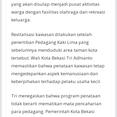
yang
akan
disulap
menjadi
pusat
aktivitas
warga
dengan
fasilitas
olahraga
dan
rekreasi
keluarga
.
Revitalisasi
kawasan
dilakukan
setelah
penertiban
Pedagang
Kaki Lima yang
sebelumnya
menduduki
area
taman
kota
tersebut
.
Wali
Kota Bekasi Tri
Adhianto
memastikan
bahwa
penataan
kawasan
tetap
mengedepankan
aspek
kemanusiaan
dan
keberpihakan
terhadap
pelaku
usaha
kecil
.
Tri
menegaskan
bahwa
program
penataan
tidak
berarti
mematikan
mata
pencaharian
para
pedagang
.
Pemerintah
Kota Bekasi