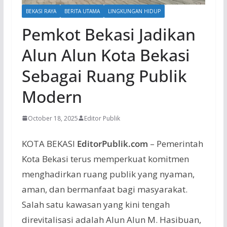
BEKASI RAYA
BERITA UTAMA
LINGKUNGAN HIDUP
Pemkot Bekasi Jadikan
Alun Alun Kota Bekasi
Sebagai Ruang Publik
Modern
October 18, 2025
Editor Publik
KOTA BEKASI
EditorPublik.com
–
Pemerintah
Kota Bekasi
terus
memperkuat
komitmen
menghadirkan
ruang
publik
yang
nyaman
,
aman
, dan
bermanfaat
bagi
masyarakat
.
Salah
satu
kawasan
yang
kini
tengah
direvitalisasi
adalah
Alun
Alun
M.
Hasibuan
,