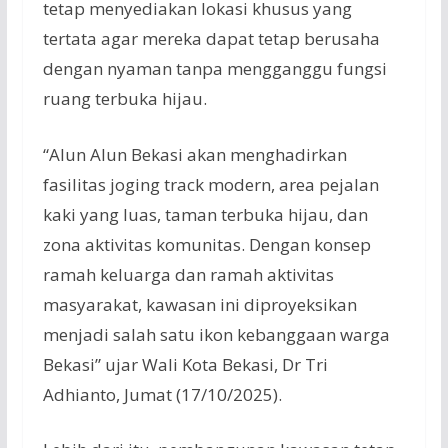
tetap
menyediakan
lokasi
khusus
yang
tertata
agar
mereka
dapat
tetap
berusaha
dengan
nyaman
tanpa
mengganggu
fungsi
ruang
terbuka
hijau
.
“
Alun
Alun
Bekasi
akan
menghadirkan
fasilitas
joging
track modern, area
pejalan
kaki yang
luas
,
taman
terbuka
hijau
, dan
zona
aktivitas
komunitas
.
Dengan
konsep
ramah
keluarga
dan
ramah
aktivitas
masyarakat
,
kawasan
ini
diproyeksikan
menjadi
salah
satu
ikon
kebanggaan
warga
Bekasi
”
ujar
Wali
Kota Bekasi, Dr Tri
Adhianto
,
Jumat
(17/10/2025).