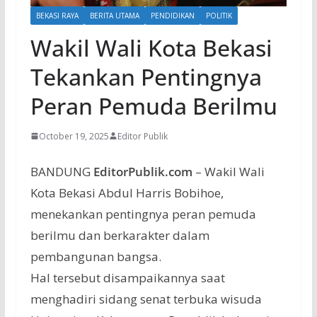
BEKASI RAYA
BERITA UTAMA
PENDIDIKAN
POLITIK
Wakil Wali Kota Bekasi
Tekankan Pentingnya
Peran Pemuda Berilmu
October 19, 2025
Editor Publik
BANDUNG
EditorPublik.com
– Wakil
Wali
Kota Bekasi Abdul Harris
Bobihoe
,
menekankan
pentingnya
peran
pemuda
berilmu
dan
berkarakter
dalam
pembangunan
bangsa.
Hal
tersebut
disampaikannya
saat
menghadiri
sidang
senat
terbuka
wisuda