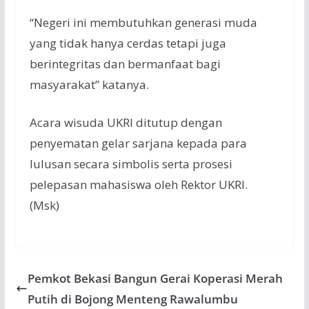
“Negeri
ini
membutuhkan
generasi
muda
yang
tidak
hanya
cerdas
tetapi
juga
berintegritas
dan
bermanfaat
bagi
masyarakat
”
katanya
.
Acara
wisuda
UKRI
ditutup
dengan
penyematan
gelar
sarjana
kepada
para
lulusan
secara
simbolis
serta
prosesi
pelepasan
mahasiswa
oleh
Rektor
UKRI.
(
Msk
)
Pemkot Bekasi Bangun Gerai Koperasi Merah
Putih di Bojong Menteng Rawalumbu