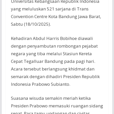
Universitas
Kebangsaan
Republik
Indonesia
yang
meluluskan
521
sarjana
di Trans
Convention Centre Kota Bandung
Jawa
Barat,
Sabtu
(18/10/2025).
Kehadiran
Abdul Harris
Bobihoe
diawali
dengan
penyambutan
rombongan
pejabat
negara yang
tiba
melalui
Stasiun
Kereta
Cepat
Tegalluar
Bandung pada
pagi
hari
.
Acara
tersebut
berlangsung
khidmat
dan
semarak
dengan
dihadiri
Presiden
Republik
Indonesia Prabowo
Subianto
.
Suasana
wisuda
semakin
meriah
ketika
Presiden
Prabowo
memasuki
ruangan
sidang
senat
. Para
tamu
undangan
dan civitas