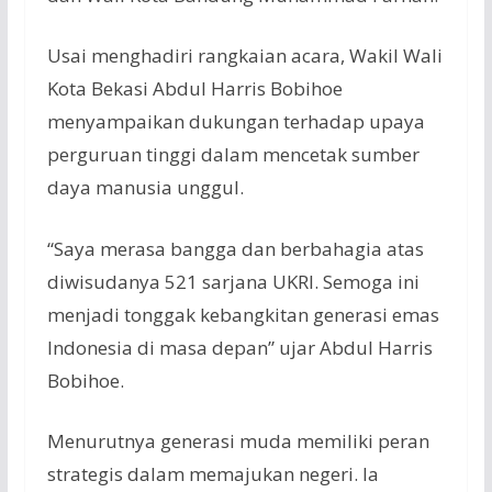
Usai
menghadiri
rangkaian
acara, Wakil
Wali
Kota Bekasi Abdul Harris
Bobihoe
menyampaikan
dukungan
terhadap
upaya
perguruan
tinggi
dalam
mencetak
sumber
daya
manusia
unggul
.
“Saya
merasa
bangga
dan
berbahagia
atas
diwisudanya
521
sarjana
UKRI.
Semoga
ini
menjadi
tonggak
kebangkitan
generasi
emas
Indonesia di masa
depan
”
ujar
Abdul Harris
Bobihoe
.
Menurutnya
generasi
muda
memiliki
peran
strategis
dalam
memajukan
negeri.
Ia