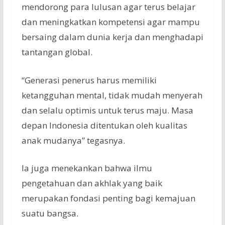
mendorong
para
lulusan
agar
terus
belajar
dan
meningkatkan
kompetensi
agar
mampu
bersaing
dalam
dunia
kerja
dan
menghadapi
tantangan
global.
“
Generasi
penerus
harus
memiliki
ketangguhan
mental,
tidak
mudah
menyerah
dan
selalu
optimis
untuk
terus
maju
. Masa
depan
Indonesia
ditentukan
oleh
kualitas
anak
mudanya
”
tegasnya
.
Ia
juga
menekankan
bahwa
ilmu
pengetahuan
dan
akhlak
yang
baik
merupakan
fondasi
penting
bagi
kemajuan
suatu
bangsa
.