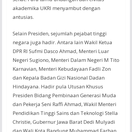
akademika
UKRI
menyambut
dengan
antusias
.
Selain
Presiden
,
sejumlah
pejabat
tinggi
negara juga
hadir
. Antara lain Wakil
Ketua
DPR RI
Sufmi
Dasco
Ahmad, Menteri
Luar
Negeri
Sugiono
, Menteri
Dalam
Negeri M Tito
Karnavian
, Menteri
Kebudayaan
Fadli
Zon
dan
Kepala
Badan
Gizi
Nasional
Dadan
Hindayana
.
Hadir
pula
Utusan
Khusus
Presiden
Bidang
Pembinaan
Generasi
Muda
dan
Pekerja
Seni
Raffi Ahmad, Wakil Menteri
Pendidikan Tinggi
Sains
dan
Teknologi
Stella
Christie,
Gubernur
Jawa
Barat
Dedi
Mulyadi
dan
Wali
Kota Bandung Muhammad Farhan.