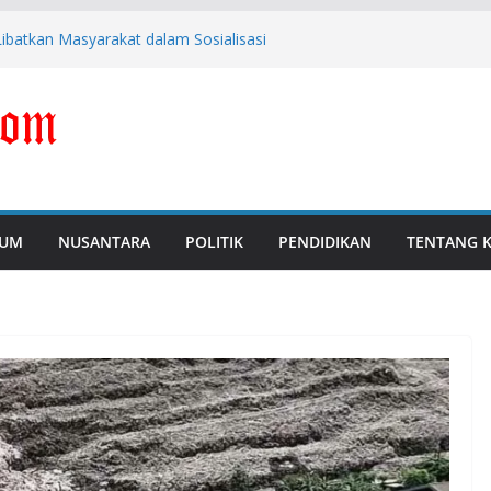
batkan Masyarakat dalam Sosialisasi
Polda Banten Naikkan Perkara ke Tahap
ebrie Adriansyah Diborgol dan Berompi
erkuat Pengawasan dan Pencegahan
sangka Dugaan Korupsi Digitalisasi SPBU
UM
NUSANTARA
POLITIK
PENDIDIKAN
TENTANG 