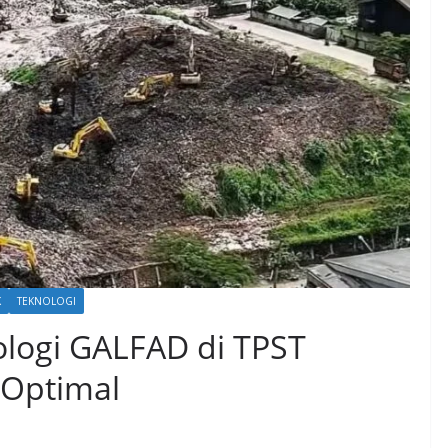
K
TEKNOLOGI
logi GALFAD di TPST
Optimal