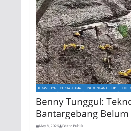
BEKASI RAYA
BERITA UTAMA
LINGKUNGAN HIDUP
POLITI
Benny Tunggul: Tekno
Bantargebang Belum 
May 8, 2026
Editor Publik