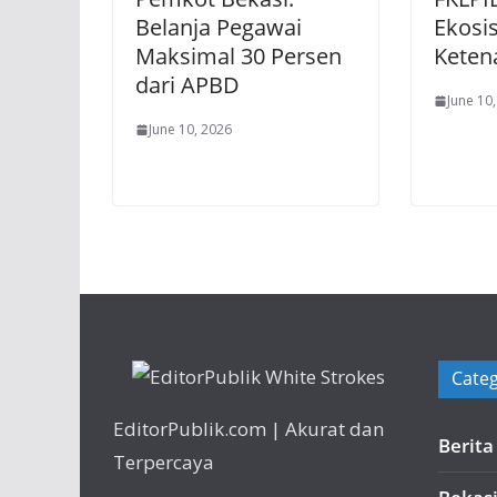
Belanja Pegawai
Ekosi
Maksimal 30 Persen
Keten
dari APBD
June 10
June 10, 2026
Categ
EditorPublik.com | Akurat dan
Berit
Terpercaya