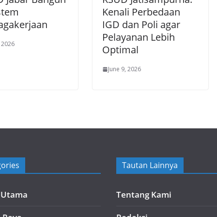
stem
Kenali Perbedaan
agakerjaan
IGD dan Poli agar
Pelayanan Lebih
, 2026
Optimal
June 9, 2026
ories
Tautan Lainnya
a Utama
Tentang Kami