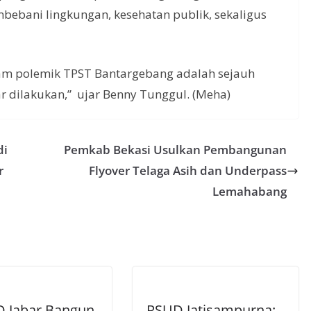
ebani lingkungan, kesehatan publik, sekaligus
lam polemik TPST Bantargebang adalah sejauh
r dilakukan,” ujar Benny Tunggul. (Meha)
di
Pemkab Bekasi Usulkan Pembangunan
r
Flyover Telaga Asih dan Underpass
Lemahabang
D Jabar Bangun
RSUD Jatisampurna: