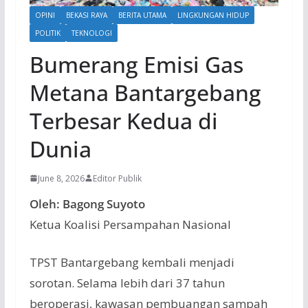
OPINI
BEKASI RAYA
BERITA UTAMA
LINGKUNGAN HIDUP
POLITIK
TEKNOLOGI
Bumerang Emisi Gas
Metana Bantargebang
Terbesar Kedua di
Dunia
June 8, 2026
Editor Publik
Oleh: Bagong Suyoto
Ketua Koalisi Persampahan Nasional
TPST Bantargebang kembali menjadi
sorotan. Selama lebih dari 37 tahun
beroperasi, kawasan pembuangan sampah