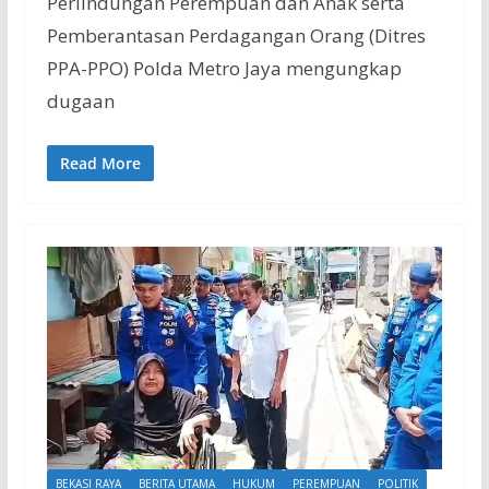
Perlindungan Perempuan dan Anak serta
Pemberantasan Perdagangan Orang (Ditres
PPA-PPO) Polda Metro Jaya mengungkap
dugaan
Read More
BEKASI RAYA
BERITA UTAMA
HUKUM
PEREMPUAN
POLITIK