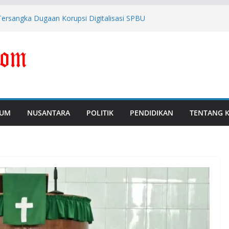
ersangka Dugaan Korupsi Digitalisasi SPBU
Tipis Antara Kritik dengan Provokasi
M, Polda Banten Naikkan Perkara ke Tahap
 Febrie Adriansyah Diborgol dan Berompi
i Perkuat Pengawasan dan Pencegahan
UM
NUSANTARA
POLITIK
PENDIDIKAN
TENTANG 