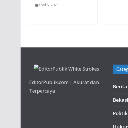
April 5, 2025
Categ
EditorPublik.com | Akurat dan
Berit
Terpercaya
Bekas
Politik
Huku