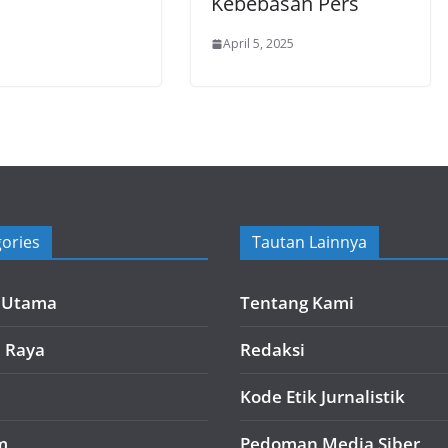
Kebebasan Pers
April 5, 2025
ories
Tautan Lainnya
a Utama
Tentang Kami
i Raya
Redaksi
Kode Etik Jurnalistik
m
Pedoman Media Siber