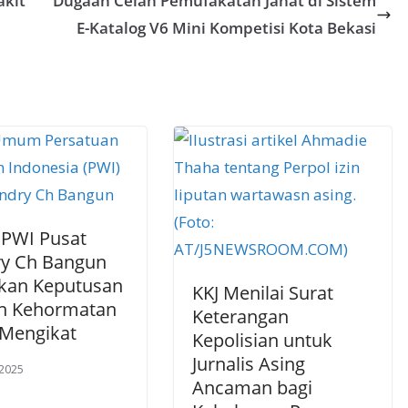
akit
Dugaan Celah Pemufakatan Jahat di Sistem
E-Katalog V6 Mini Kompetisi Kota Bekasi
 PWI Pusat
y Ch Bangun
kan Keputusan
KKJ Menilai Surat
n Kehormatan
Keterangan
 Mengikat
Kepolisian untuk
Jurnalis Asing
 2025
Ancaman bagi