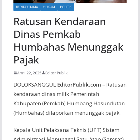
BERITA UTAMA
HUKUM
POLITIK
Ratusan Kendaraan
Dinas Pemkab
Humbahas Menunggak
Pajak
April 22, 2025
Editor Publik
DOLOKSANGGUL
EditorPublik.com
– Ratusan
kendaraan dinas milik Pemerintah
Kabupaten (Pemkab) Humbang Hasundutan
(Humbahas) dilaporkan menunggak pajak.
Kepala Unit Pelaksana Teknis (UPT) Sistem
Administrasi Manunggal Satu Atap (Samsat)