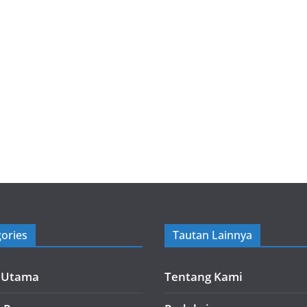
ories
Tautan Lainnya
a Utama
Tentang Kami