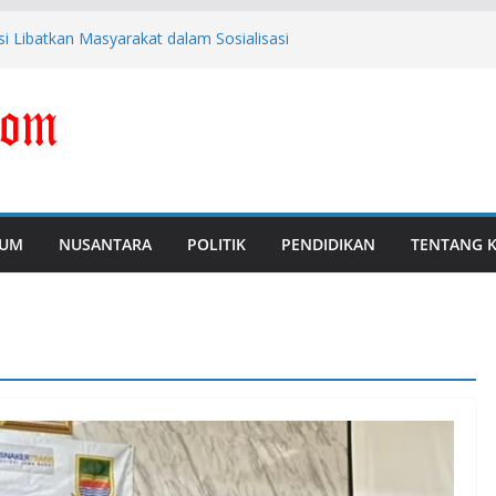
 Libatkan Masyarakat dalam Sosialisasi
M, Polda Banten Naikkan Perkara ke Tahap
 Febrie Adriansyah Diborgol dan Berompi
i Perkuat Pengawasan dan Pencegahan
ersangka Dugaan Korupsi Digitalisasi SPBU
UM
NUSANTARA
POLITIK
PENDIDIKAN
TENTANG 