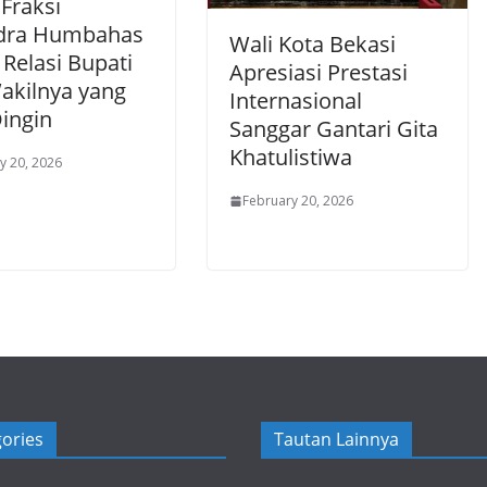
Fraksi
dra Humbahas
Wali Kota Bekasi
 Relasi Bupati
Apresiasi Prestasi
akilnya yang
Internasional
ingin
Sanggar Gantari Gita
Khatulistiwa
y 20, 2026
February 20, 2026
ories
Tautan Lainnya