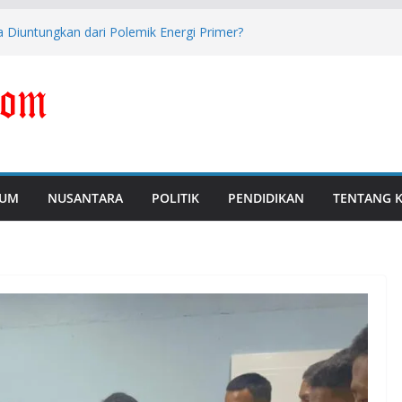
 Diuntungkan dari Polemik Energi Primer?
i Perkuat Pengawasan dan Pencegahan
Tersangka Dugaan Korupsi Digitalisasi SPBU
i Libatkan Masyarakat dalam Sosialisasi
 Jabar Tantan Sulthon Tawarkan Lima
s
UM
NUSANTARA
POLITIK
PENDIDIKAN
TENTANG 