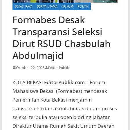
BEKASI RAYA
BERITA UTAMA
HUKUM
POLITIK
Formabes Desak
Transparansi Seleksi
Dirut RSUD Chasbulah
Abdulmajid
October 22, 2025
Editor Publik
KOTA BEKASI
EditorPublik.com
– Forum
Mahasiswa
Bekasi (
Formabes
)
mendesak
Pemerintah
Kota Bekasi
menjamin
transparansi
dan
akuntabilitas
dalam
proses
seleksi
terbuka
atau
open bidding
jabatan
Direktur
Utama
Rumah
Sakit
Umum
Daerah