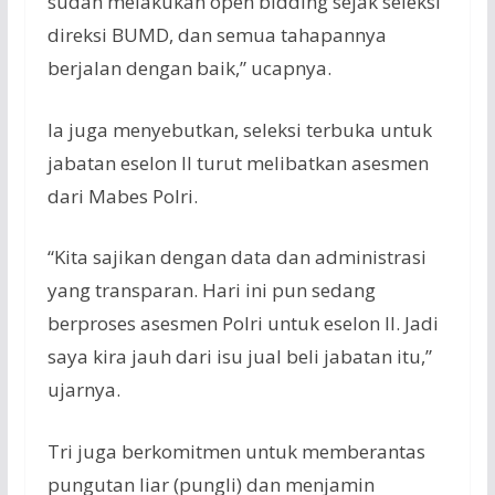
sudah
melakukan
open bidding
sejak
seleksi
direksi
BUMD, dan
semua
tahapannya
berjalan
dengan
baik
,”
ucapnya
.
Ia
juga
menyebutkan
,
seleksi
terbuka
untuk
jabatan
eselon
II
turut
melibatkan
asesmen
dari
Mabes
Polri
.
“Kita
sajikan
dengan
data dan
administrasi
yang
transparan
. Hari
ini
pun
sedang
berproses
asesmen
Polri
untuk
eselon
II. Jadi
saya
kira
jauh
dari
isu
jual
beli
jabatan
itu
,”
ujarnya
.
Tri juga
berkomitmen
untuk
memberantas
pungutan
liar (
pungli
) dan
menjamin