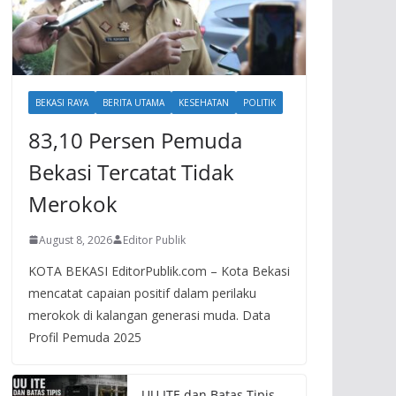
BEKASI RAYA
BERITA UTAMA
KESEHATAN
POLITIK
83,10 Persen Pemuda
Bekasi Tercatat Tidak
Merokok
August 8, 2026
Editor Publik
KOTA BEKASI EditorPublik.com – Kota Bekasi
mencatat capaian positif dalam perilaku
merokok di kalangan generasi muda. Data
Profil Pemuda 2025
UU ITE dan Batas Tipis