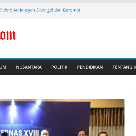
Febrie Adriansyah Diborgol dan Berompi
Perkuat Pengawasan dan Pencegahan
da Bekasi Tercatat Tidak Merokok
ipis Antara Kritik dengan Provokasi
 Polda Banten Naikkan Perkara ke Tahap
UM
NUSANTARA
POLITIK
PENDIDIKAN
TENTANG 